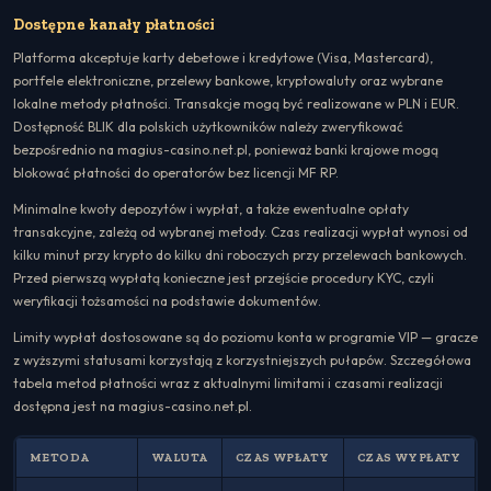
Dostępne kanały płatności
Platforma akceptuje karty debetowe i kredytowe (Visa, Mastercard),
portfele elektroniczne, przelewy bankowe, kryptowaluty oraz wybrane
lokalne metody płatności. Transakcje mogą być realizowane w PLN i EUR.
Dostępność BLIK dla polskich użytkowników należy zweryfikować
bezpośrednio na magius-casino.net.pl, ponieważ banki krajowe mogą
blokować płatności do operatorów bez licencji MF RP.
Minimalne kwoty depozytów i wypłat, a także ewentualne opłaty
transakcyjne, zależą od wybranej metody. Czas realizacji wypłat wynosi od
kilku minut przy krypto do kilku dni roboczych przy przelewach bankowych.
Przed pierwszą wypłatą konieczne jest przejście procedury KYC, czyli
weryfikacji tożsamości na podstawie dokumentów.
Limity wypłat dostosowane są do poziomu konta w programie VIP — gracze
z wyższymi statusami korzystają z korzystniejszych pułapów. Szczegółowa
tabela metod płatności wraz z aktualnymi limitami i czasami realizacji
dostępna jest na magius-casino.net.pl.
METODA
WALUTA
CZAS WPŁATY
CZAS WYPŁATY