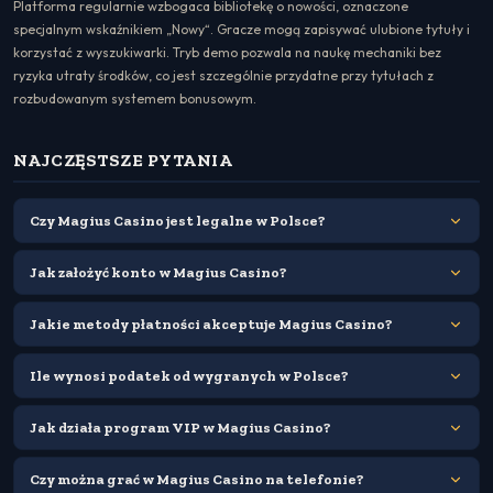
Platforma regularnie wzbogaca bibliotekę o nowości, oznaczone
specjalnym wskaźnikiem „Nowy“. Gracze mogą zapisywać ulubione tytuły i
korzystać z wyszukiwarki. Tryb demo pozwala na naukę mechaniki bez
ryzyka utraty środków, co jest szczególnie przydatne przy tytułach z
rozbudowanym systemem bonusowym.
NAJCZĘSTSZE PYTANIA
Czy Magius Casino jest legalne w Polsce?
Magius Casino działa na licencji Curaçao i nie posiada licencji
Jak założyć konto w Magius Casino?
Ministerstwa Finansów RP. W Polsce legalny hazard online
prowadzi wyłącznie Totalizator Sportowy (Total Casino). Gracze
Rejestracja odbywa się przez formularz na stronie magius-
Jakie metody płatności akceptuje Magius Casino?
powinni zapoznać się z Ustawą o grach hazardowych przed
casino.net.pl. Należy podać adres e-mail, wybrać hasło,
rejestrację na zagranicznej platformie.
zaakceptować regulamin i potwierdzić ukończenie 18 lat. Po
Platforma obsługuje karty Visa i Mastercard, portfele
Ile wynosi podatek od wygranych w Polsce?
rejestracji wymagana jest weryfikacja adresu e-mail, a przed
elektroniczne, przelewy bankowe, kryptowaluty oraz wybrane
pierwszą wypłatą procedura KYC.
lokalne metody. Dostępność BLIK i blokowanie płatności przez
Od 1 stycznia 2026 roku podatek od wygranych hazardowych w
Jak działa program VIP w Magius Casino?
polskie banki należy zweryfikować na magius-casino.net.pl,
Polsce wzrósł do 15% (wcześniej 10%). Obowiązek podatkowy
ponieważ sytuacja może się zmieniać.
ciąży na graczu zgodnie z polskim prawem podatkowym. Warto
Program VIP nagradza aktywnych graczy wyższymi limitami
Czy można grać w Magius Casino na telefonie?
skonsultować się z doradcą podatkowym w sprawie obowiązków
wypłat, indywidualnym opiekunem konta, cashbackiem i