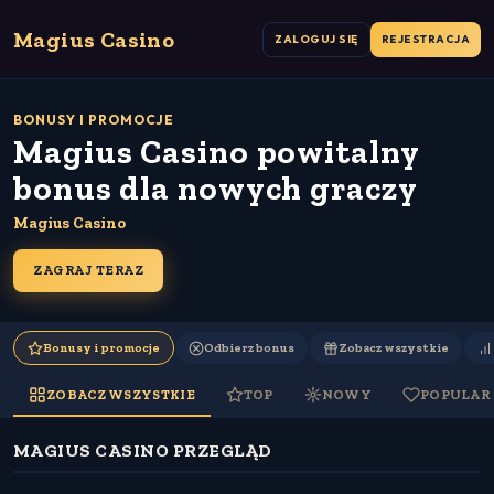
Magius Casino
ZALOGUJ SIĘ
REJESTRACJA
BONUSY I PROMOCJE
Magius Casino powitalny
bonus dla nowych graczy
Magius Casino
ZAGRAJ TERAZ
Bonusy i promocje
Odbierz bonus
Zobacz wszystkie
ZOBACZ WSZYSTKIE
TOP
NOWY
POPULAR
MAGIUS CASINO PRZEGLĄD